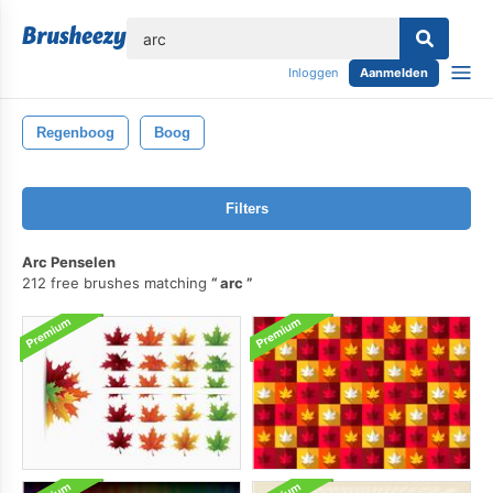
lose
Inloggen
Aanmelden
Regenboog
Boog
Filters
Arc Penselen
212 free brushes matching
arc