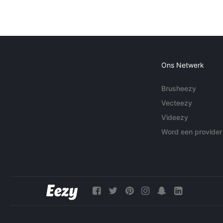
Ons Netwerk
Brusheezy
Vecteezy
Videezy
Word een provider