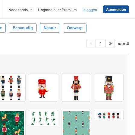
Aanmelden
Nederlands
Upgrade naar Premium
Inloggen
e
Eenvoudig
Natuur
Ontwerp
van 4
1