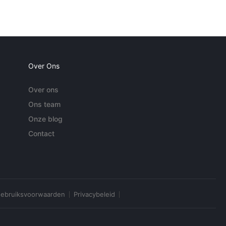
Over Ons
Over ons
Ons team
Onze blog
Contact
ebruiksvoorwaarden
Privacybeleid