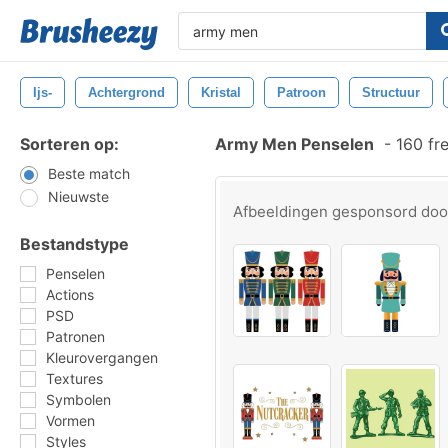
Ijs-
Achtergrond
Kristal
Patroon
Structuur
Sorteren op:
Army Men Penselen
-
160 fr
Beste match
Nieuwste
Afbeeldingen gesponsord do
Bestandstype
Penselen
Actions
PSD
Patronen
Kleurovergangen
Textures
Symbolen
Vormen
Styles