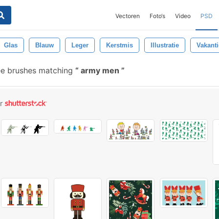
Vectoren
Foto‘s
Video
PSD
Glas
Blauw
Leger
Kerstmis
Illustratie
Vakanti
ee brushes matching
army men
or