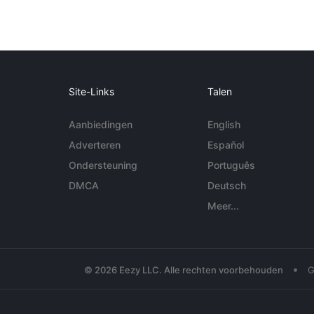
Site-Links
Talen
Aanbiedingen
English
Adverteren
Español
Ondersteuning
Português
DMCA
Deutsch
Meer...
•
© 2026 Eezy LLC. Alle rechten voorbehouden
G