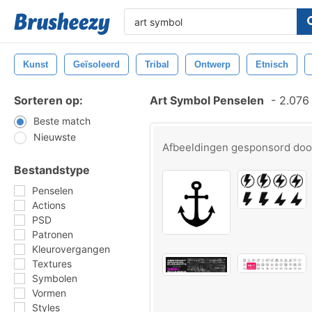
Kunst
Geïsoleerd
Tribal
Ontwerp
Etnisch
Sorteren op:
Art Symbol Penselen
-
2.076 
Beste match
Nieuwste
Afbeeldingen gesponsord do
Bestandstype
Penselen
Actions
PSD
Patronen
Kleurovergangen
Textures
Symbolen
Vormen
Styles