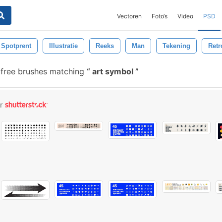
Vectoren
Foto‘s
Video
PSD
Spotprent
Illustratie
Reeks
Man
Tekening
Retr
free brushes matching
art symbol
or