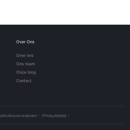
Over Ons
Over ons
Ons team
Onze blog
Contact
ebruiksvoorwaarden
Privacybeleid