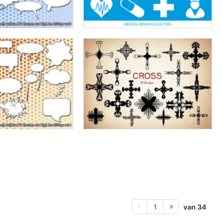
van 34
1