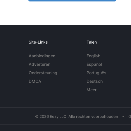
Site-Links
Talen
Aanbiedingen
English
Adverteren
Español
Ondersteuning
Português
DMCA
Deutsch
Meer...
•
© 2026 Eezy LLC. Alle rechten voorbehouden
G