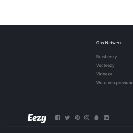
Ons Netwerk
Brusheezy
Vecteezy
Videezy
Word een provider