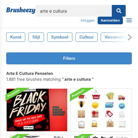
lose
Inloggen
Aanmelden
Kunst
Stijl
Symbool
Cultuur
Verzameling
Filters
Arte E Cultura Penselen
1.881 free brushes matching
arte e cultura