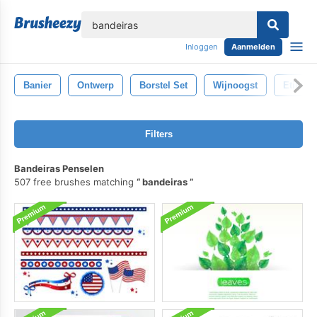
lose
Inloggen
Aanmelden
Banier
Ontwerp
Borstel Set
Wijnoogst
Etiket
Filters
Bandeiras Penselen
507 free brushes matching
bandeiras