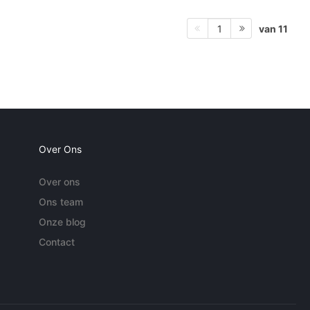
van 11
1
Over Ons
Over ons
Ons team
Onze blog
Contact