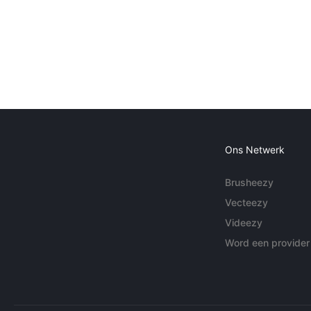
Ons Netwerk
Brusheezy
Vecteezy
Videezy
Word een provider