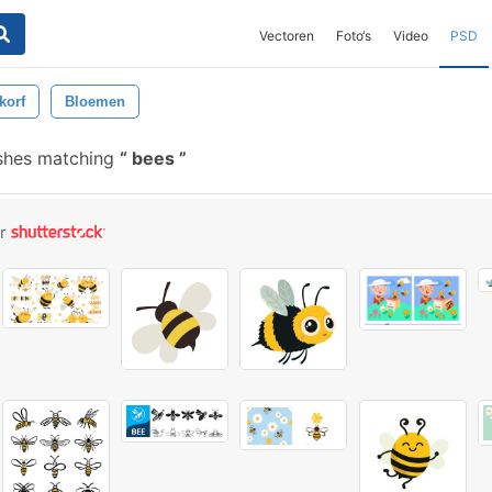
Vectoren
Foto‘s
Video
PSD
korf
Bloemen
ushes matching
bees
or