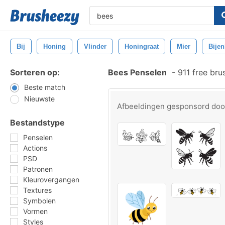
Bij
Honing
Vlinder
Honingraat
Mier
Bijen
Sorteren op:
Bees Penselen
-
911 free br
Beste match
Nieuwste
Afbeeldingen gesponsord do
Bestandstype
Penselen
Actions
PSD
Patronen
Kleurovergangen
Textures
Symbolen
Vormen
Styles