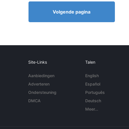
Volgende pagina
Site-Links
Talen
Aanbiedingen
English
Adverteren
Español
Ondersteuning
Português
DMCA
Deutsch
Meer...