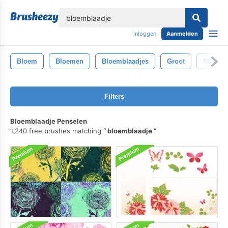
lose
Inloggen
Aanmelden
Bloem
Bloemen
Bloemblaadjes
Groot
Natuur
Filters
Bloemblaadje Penselen
1.240 free brushes matching
bloemblaadje