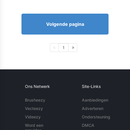
Volgende pagina
1
Ons Netwerk
Site-Links
Brusheezy
Aanbiedingen
Vecteezy
Adverteren
Videezy
Ondersteuning
Word een
DMCA