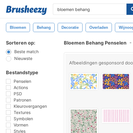
Bloemen
Behang
Decoratie
Overladen
Wijnoo
Sorteren op:
Bloemen Behang Penselen
-
Beste match
Nieuwste
Afbeeldingen gesponsord do
Bestandstype
Penselen
Actions
PSD
Patronen
Kleurovergangen
Textures
Symbolen
Vormen
Styles