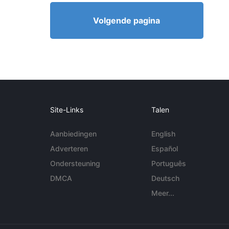
Volgende pagina
Site-Links
Talen
Aanbiedingen
English
Adverteren
Español
Ondersteuning
Português
DMCA
Deutsch
Meer...