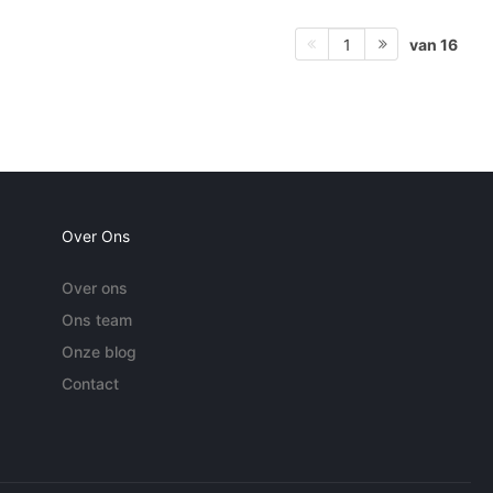
van 16
1
Over Ons
Over ons
Ons team
Onze blog
Contact