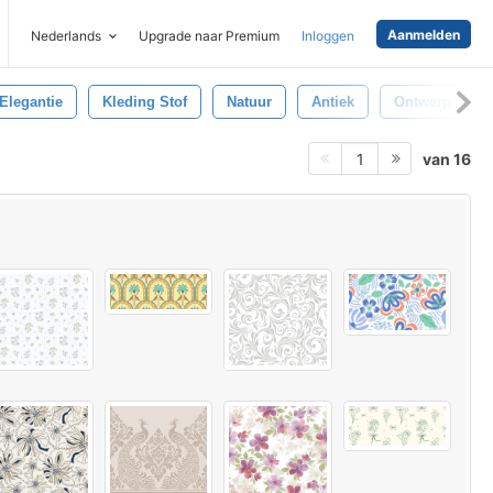
Aanmelden
Nederlands
Upgrade naar Premium
Inloggen
Elegantie
Kleding Stof
Natuur
Antiek
Ontwerp
van 16
1