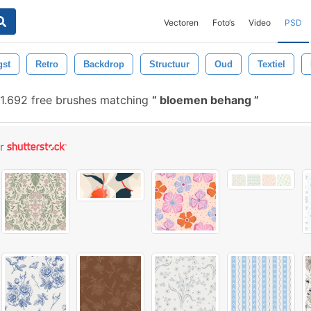
Vectoren
Foto‘s
Video
PSD
gst
Retro
Backdrop
Structuur
Oud
Textiel
1.692 free brushes matching
bloemen behang
or