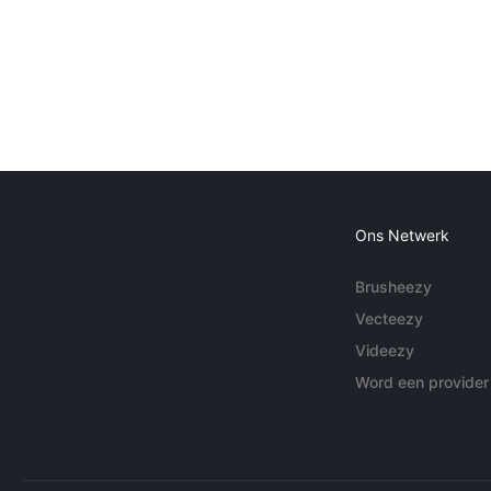
Ons Netwerk
Brusheezy
Vecteezy
Videezy
Word een provider