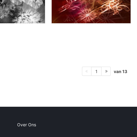
van 13
1
Over Ons