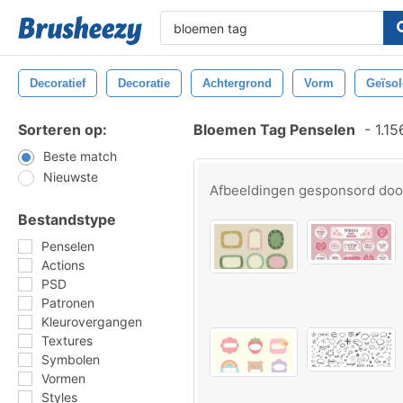
Decoratief
Decoratie
Achtergrond
Vorm
Geïsol
Sorteren op:
Bloemen Tag Penselen
-
1.15
Beste match
Nieuwste
Afbeeldingen gesponsord do
Bestandstype
Penselen
Actions
PSD
Patronen
Kleurovergangen
Textures
Symbolen
Vormen
Styles