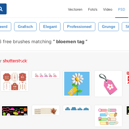
Vectoren
Foto‘s
Video
PSD
eerd
Grafisch
Elegant
Professioneel
Grunge
S
6 free brushes matching
bloemen tag
or