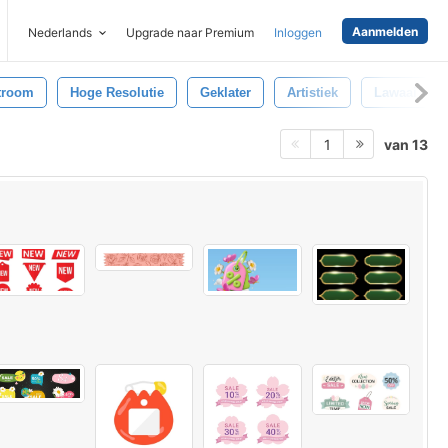
Aanmelden
Nederlands
Upgrade naar Premium
Inloggen
troom
Hoge Resolutie
Geklater
Artistiek
Lawaai
van 13
1