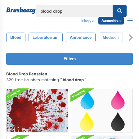
lose
Inloggen
Aanmelden
Bloed
Laboratorium
Ambulance
Medisch
Arts
Filters
Blood Drop Penselen
329 free brushes matching
blood drop