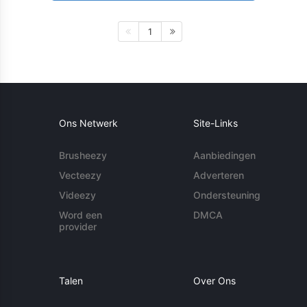
1
Ons Netwerk
Site-Links
Brusheezy
Aanbiedingen
Vecteezy
Adverteren
Videezy
Ondersteuning
Word een
DMCA
provider
Talen
Over Ons