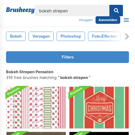
lose
Inloggen
Aanmelden
Bokeh
Vervagen
Photoshop
Foto-Effecten
Fot
Filters
Bokeh Strepen Penselen
316 free brushes matching
bokeh strepen