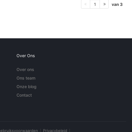
van 3
1
Over Ons
Over ons
Ons team
Onze blog
Contact
ebruiksvoorwaarden
Privacybeleid