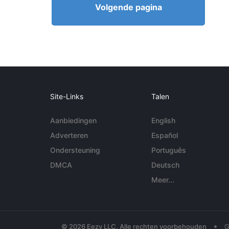
Volgende pagina
Site-Links
Talen
Aanbiedingen
English
Adverteren
Español
Ondersteuning
Português
DMCA
Deutsch
Meer...
•
© 2026 Eezy LLC. Alle rechten voorbehouden
G