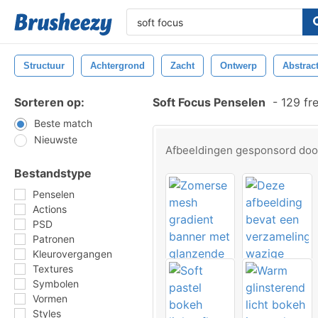
Structuur
Achtergrond
Zacht
Ontwerp
Abstrac
Sorteren op:
Soft Focus Penselen
-
129 fr
Beste match
Nieuwste
Afbeeldingen gesponsord do
Bestandstype
Penselen
Actions
PSD
Patronen
Kleurovergangen
Textures
Symbolen
Vormen
Styles