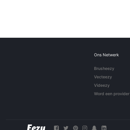
Ons Netwerk
Brusheezy
Vecteezy
Videezy
Word een provider