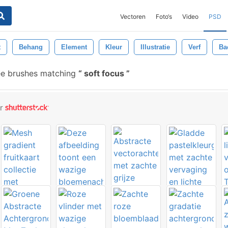
Vectoren
Foto‘s
Video
PSD
t
Behang
Element
Kleur
Illustratie
Verf
Ba
ee brushes matching
soft focus
or