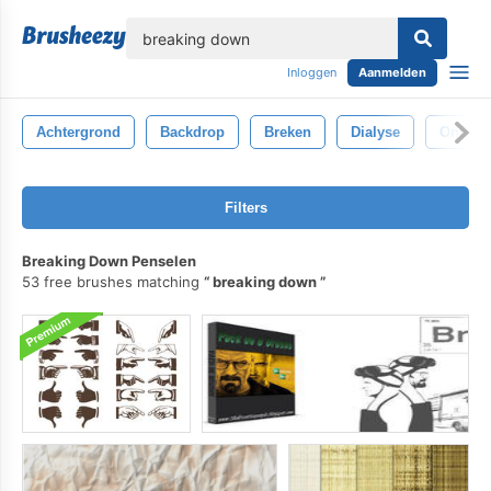
lose
Inloggen
Aanmelden
Achtergrond
Backdrop
Breken
Dialyse
Ontbin
Filters
Breaking Down Penselen
53 free brushes matching
breaking down