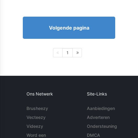
Volgende pagina
1
Ons Netwerk
Site-Links
Brusheezy
Aanbiedingen
Vecteezy
Adverteren
Videezy
Ondersteuning
Word een
DMCA