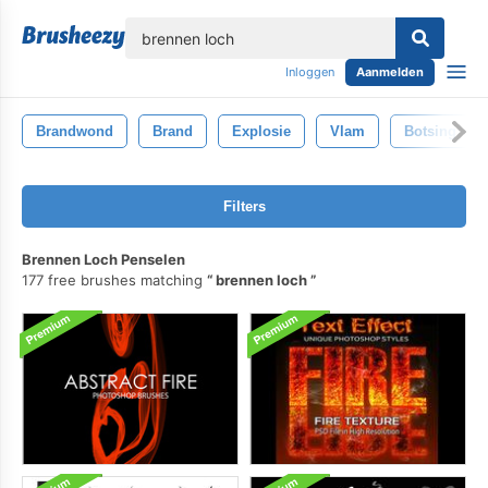
lose
Inloggen
Aanmelden
Brandwond
Brand
Explosie
Vlam
Botsing
Filters
Brennen Loch Penselen
177 free brushes matching
brennen loch