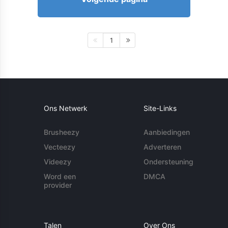
1
Ons Netwerk
Site-Links
Brusheezy
Aanbiedingen
Vecteezy
Adverteren
Videezy
Ondersteuning
Word een
DMCA
provider
Talen
Over Ons