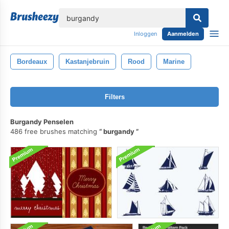
lose
Inloggen
Aanmelden
Bordeaux
Kastanjebruin
Rood
Marine
Filters
Burgandy Penselen
486 free brushes matching
burgandy