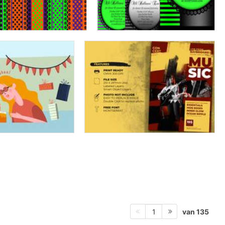
van 135
1