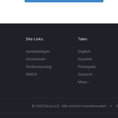
Site-Links
Talen
Aanbiedingen
English
Adverteren
Español
Ondersteuning
Português
DMCA
Deutsch
Meer...
•
© 2026 Eezy LLC. Alle rechten voorbehouden
G