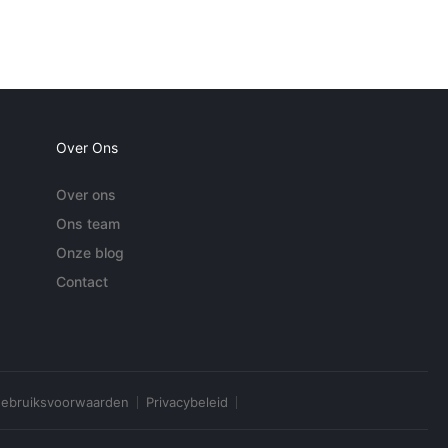
Over Ons
Over ons
Ons team
Onze blog
Contact
ebruiksvoorwaarden
Privacybeleid