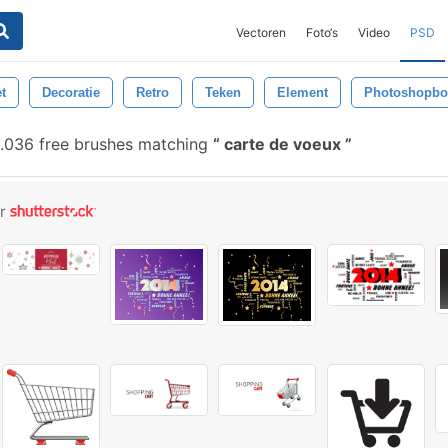
Vectoren
Foto‘s
Video
PSD
t
Decoratie
Retro
Teken
Element
Photoshopbor
.036 free brushes matching
carte de voeux
or