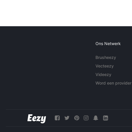
Ons Netwerk
Brusheezy
Vecteezy
Videezy
Word een provider