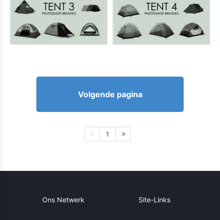
Volgende pagina
1
Ons Netwerk
Site-Links