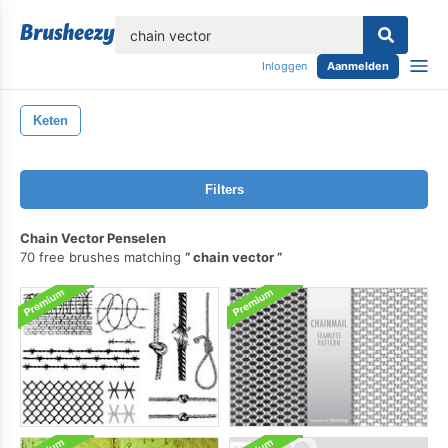
lose
Inloggen
Aanmelden
Keten
Filters
Chain Vector Penselen
70 free brushes matching
chain vector