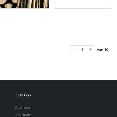
van 10
1
Over Ons
Over ons
Ons team