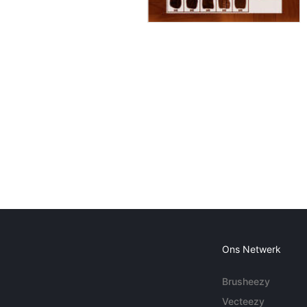
Ons Netwerk
Brusheezy
Vecteezy