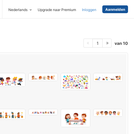
Aanmelden
Nederlands
Upgrade naar Premium
Inloggen
van 10
1