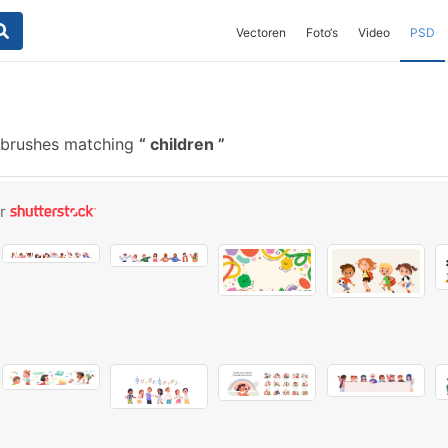
Vectoren
Foto‘s
Video
PSD
 brushes matching
children
or