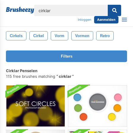
lose
Inloggen
Aanmelden
Cirkels
Cirkel
Vorm
Vormen
Retro
Filters
Cirklar Penselen
115 free brushes matching
cirklar