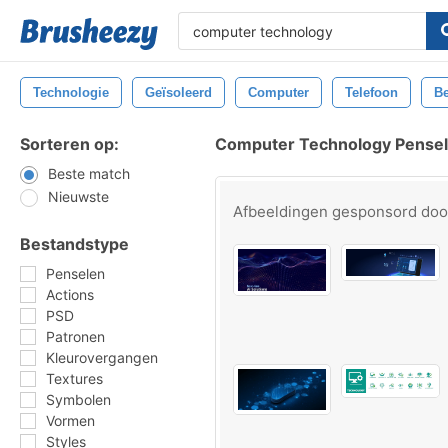
Technologie
Geïsoleerd
Computer
Telefoon
Be
Sorteren op:
Computer Technology Pense
Beste match
Nieuwste
Afbeeldingen gesponsord do
Bestandstype
Penselen
Actions
PSD
Patronen
Kleurovergangen
Textures
Symbolen
Vormen
Styles