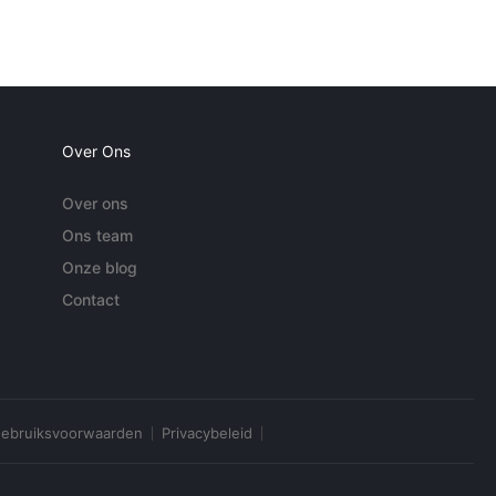
Over Ons
Over ons
Ons team
Onze blog
Contact
ebruiksvoorwaarden
Privacybeleid