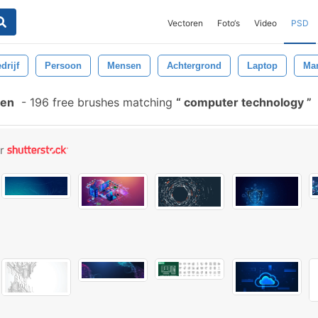
Vectoren
Foto‘s
Video
PSD
drijf
Persoon
Mensen
Achtergrond
Laptop
Ma
len
-
196 free brushes matching
computer technology
or