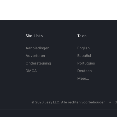
Site-Links
Talen
Aanbiedingen
English
Adverteren
Español
Ondersteuning
Português
DMCA
Deutsch
Meer...
•
© 2026 Eezy LLC. Alle rechten voorbehouden
G