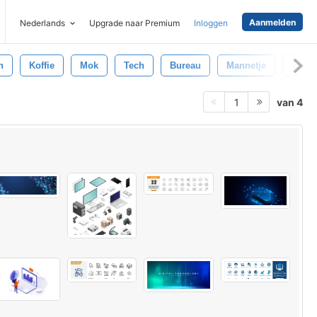
Aanmelden
Nederlands
Upgrade naar Premium
Inloggen
n
Koffie
Mok
Tech
Bureau
Mannetje
Zwart
van 4
1