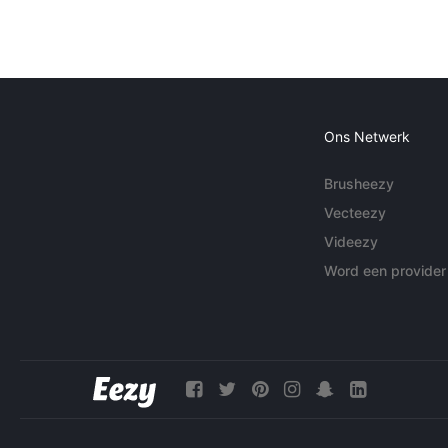
Ons Netwerk
Brusheezy
Vecteezy
Videezy
Word een provider