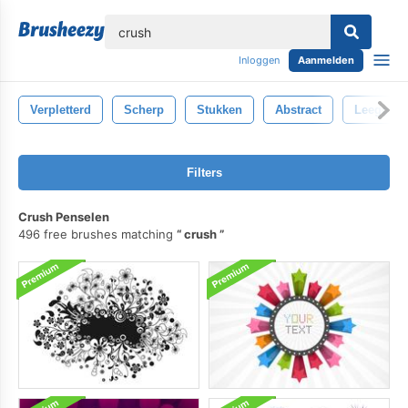
lose
Inloggen
Aanmelden
Verpletterd
Scherp
Stukken
Abstract
Leeggelo
Filters
Crush Penselen
496 free brushes matching
crush