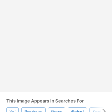
This Image Appears In Searches For
Verf
Neerstorten
Gevaar
Abstract
Zwart