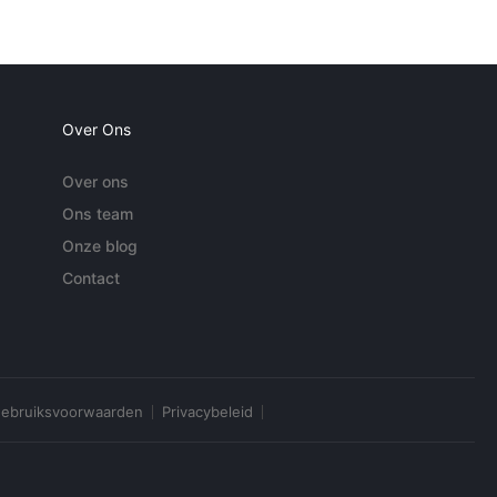
Over Ons
Over ons
Ons team
Onze blog
Contact
ebruiksvoorwaarden
Privacybeleid