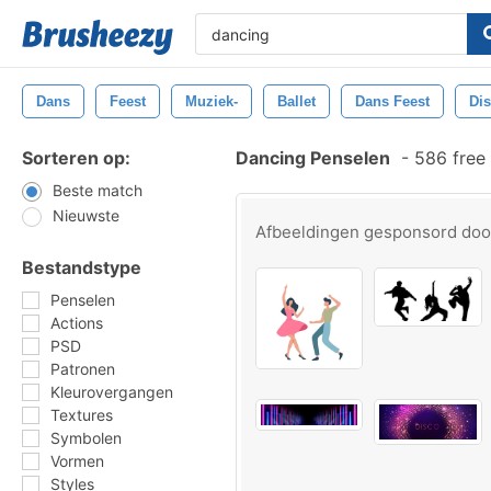
Dans
Feest
Muziek-
Ballet
Dans Feest
Di
Sorteren op:
Dancing Penselen
-
586 free
Beste match
Nieuwste
Afbeeldingen gesponsord do
Bestandstype
Penselen
Actions
PSD
Patronen
Kleurovergangen
Textures
Symbolen
Vormen
Styles