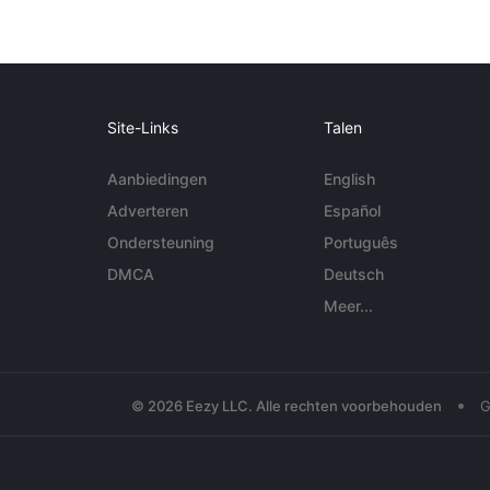
Site-Links
Talen
Aanbiedingen
English
Adverteren
Español
Ondersteuning
Português
DMCA
Deutsch
Meer...
•
© 2026 Eezy LLC. Alle rechten voorbehouden
G