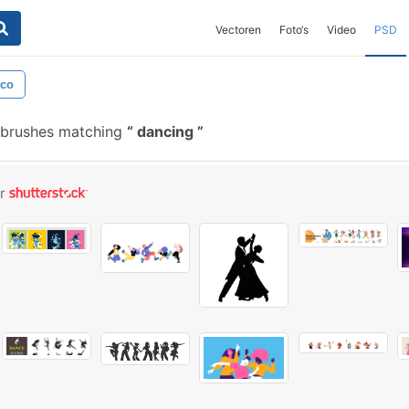
Vectoren
Foto‘s
Video
PSD
sco
 brushes matching
dancing
or