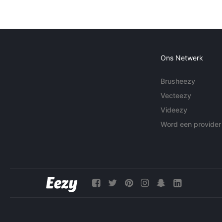
Ons Netwerk
Brusheezy
Vecteezy
Videezy
Word een provider