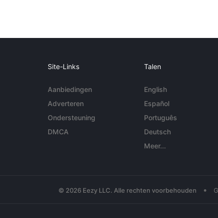
Site-Links
Talen
Aanbiedingen
English
Adverteren
Español
Ondersteuning
Português
DMCA
Deutsch
Meer...
•
© 2026 Eezy LLC. Alle rechten voorbehouden
G