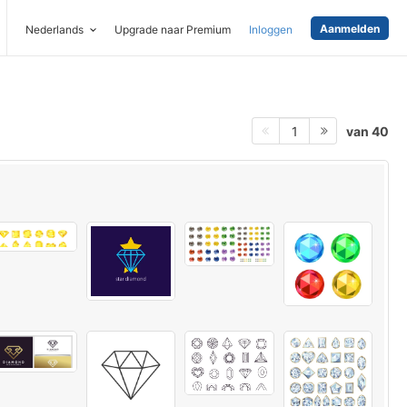
Aanmelden
Nederlands
Upgrade naar Premium
Inloggen
van 40
1