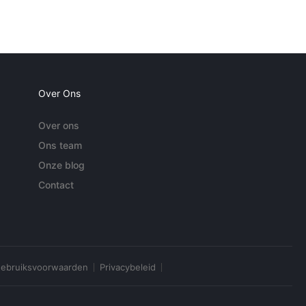
Over Ons
Over ons
Ons team
Onze blog
Contact
ebruiksvoorwaarden
Privacybeleid