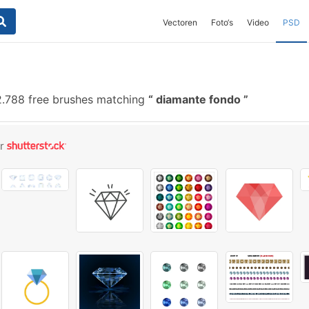
Vectoren
Foto‘s
Video
PSD
.788 free brushes matching
diamante fondo
or