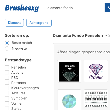
Diamant
Achtergrond
Sorteren op:
Diamante Fondo Penselen
-
2
Beste match
Nieuwste
Afbeeldingen gesponsord do
Bestandstype
Penselen
Actions
PSD
Patronen
Kleurovergangen
Textures
Symbolen
Vormen
Styles