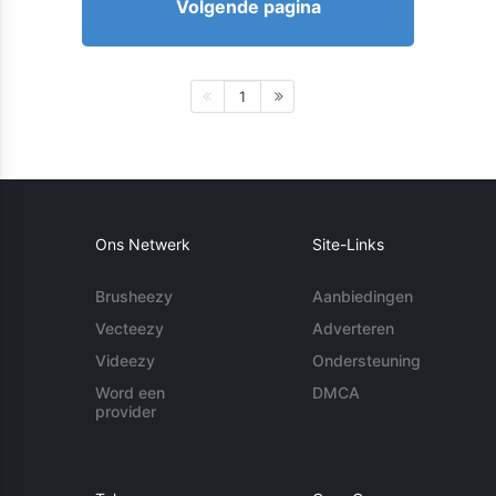
Volgende pagina
1
Ons Netwerk
Site-Links
Brusheezy
Aanbiedingen
Vecteezy
Adverteren
Videezy
Ondersteuning
Word een
DMCA
provider