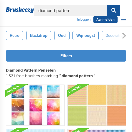
lose
Inloggen
Aanmelden
Retro
Backdrop
Oud
Wijnoogst
Decoratie
Filters
Diamond Pattern Penselen
1.521 free brushes matching
diamond pattern