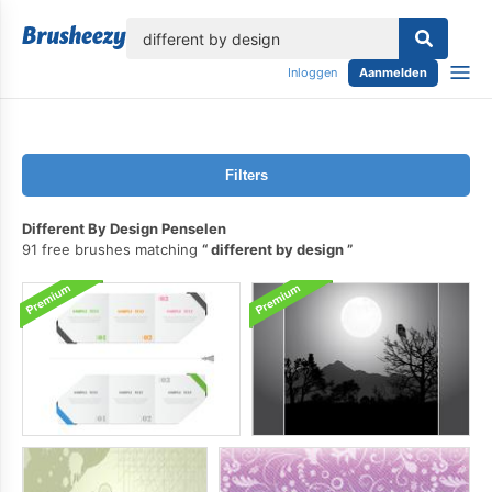
lose
Inloggen
Aanmelden
Filters
Different By Design Penselen
91 free brushes matching
different by design