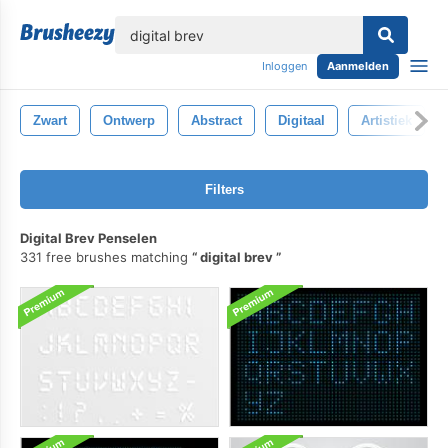
lose
Inloggen
Aanmelden
Zwart
Ontwerp
Abstract
Digitaal
Artistiek
Filters
Digital Brev Penselen
331 free brushes matching
digital brev