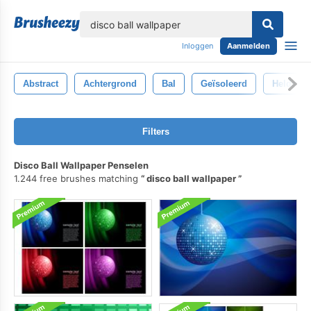
lose
Inloggen
Aanmelden
Abstract
Achtergrond
Bal
Geïsoleerd
Helder
Filters
Disco Ball Wallpaper Penselen
1.244 free brushes matching
disco ball wallpaper