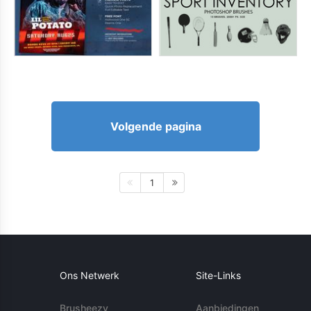
Volgende pagina
1
Ons Netwerk
Site-Links
Brusheezy
Aanbiedingen