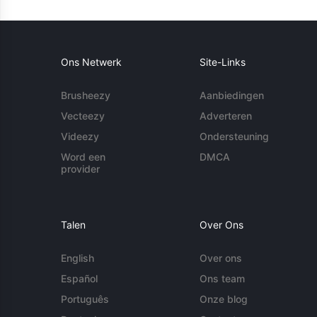
Ons Netwerk
Site-Links
Brusheezy
Aanbiedingen
Vecteezy
Adverteren
Videezy
Ondersteuning
Word een
DMCA
provider
Talen
Over Ons
English
Over ons
Español
Ons team
Português
Onze blog