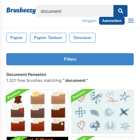
lose
Inloggen
Aanmelden
Papier
Papier Textuur
Structuur
Filters
Document Penselen
1.321 free brushes matching
document