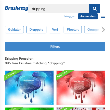
lose
Inloggen
Aanmelden
Geklater
Druppels
Verf
Ploetert
Grunge
B
Filters
Dripping Penselen
695 free brushes matching
dripping