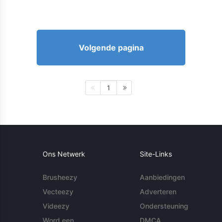
Volgende pagina
1
Ons Netwerk
Site-Links
Brusheezy
Aanbiedingen
Vecteezy
Adverteren
Videezy
Ondersteuning
Word een
DMCA