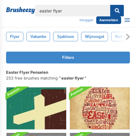
lose
Inloggen
Aanmelden
Flyer
Vakantie
Sjabloon
Wijnoogst
Retro
Filters
Easter Flyer Penselen
253 free brushes matching
easter flyer