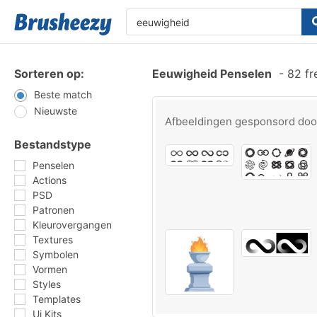
Sorteren op:
Eeuwigheid Penselen
-
82 fr
Beste match
Nieuwste
Afbeeldingen gesponsord do
Bestandstype
Penselen
Actions
PSD
Patronen
Kleurovergangen
Textures
Symbolen
Vormen
Styles
Templates
Ui Kits