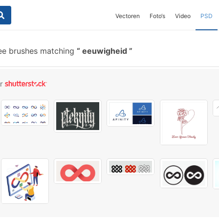
Vectoren
Foto‘s
Video
PSD
ee brushes matching
eeuwigheid
or