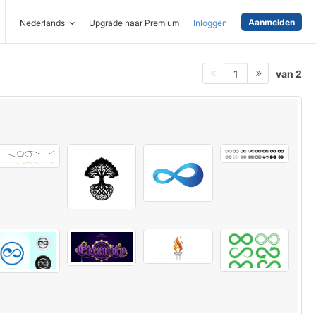
Aanmelden
Nederlands
Upgrade naar Premium
Inloggen
van 2
1