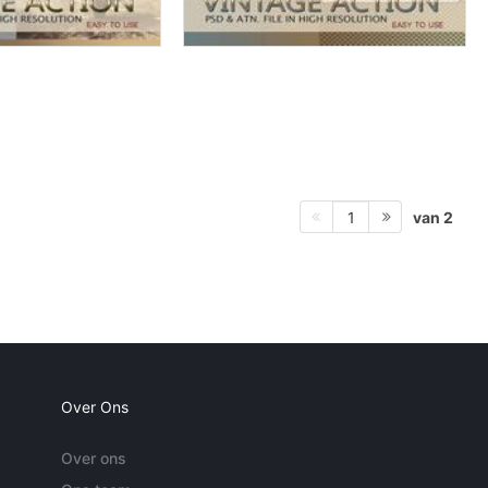
van 2
1
Over Ons
Over ons