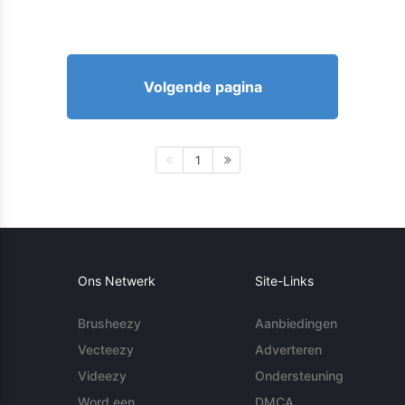
Volgende pagina
1
Ons Netwerk
Site-Links
Brusheezy
Aanbiedingen
Vecteezy
Adverteren
Videezy
Ondersteuning
Word een
DMCA