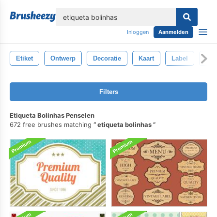
lose
Inloggen
Aanmelden
Etiket
Ontwerp
Decoratie
Kaart
Label
Dec
Filters
Etiqueta Bolinhas Penselen
672 free brushes matching
etiqueta bolinhas