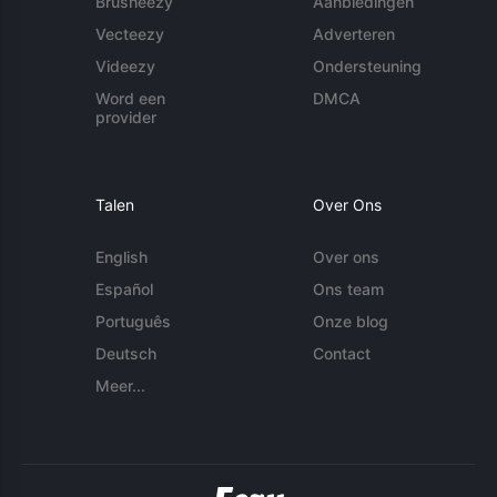
Brusheezy
Aanbiedingen
Vecteezy
Adverteren
Videezy
Ondersteuning
Word een
DMCA
provider
Talen
Over Ons
English
Over ons
Español
Ons team
Português
Onze blog
Deutsch
Contact
Meer...