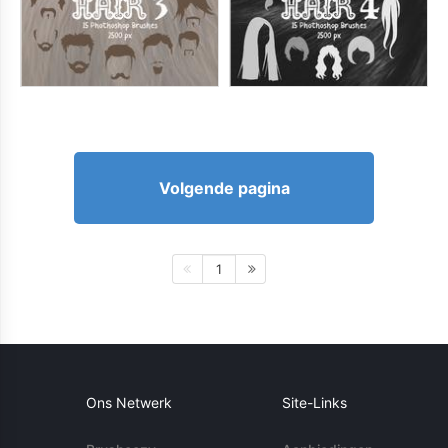
Volgende pagina
1
Ons Netwerk
Site-Links