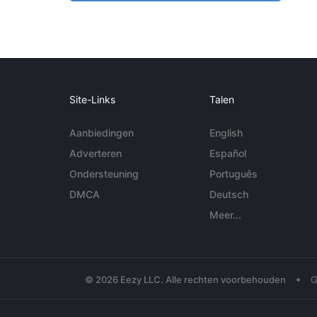
Site-Links
Talen
Aanbiedingen
English
Adverteren
Español
Ondersteuning
Português
DMCA
Deutsch
Meer...
•
© 2026 Eezy LLC. Alle rechten voorbehouden
G