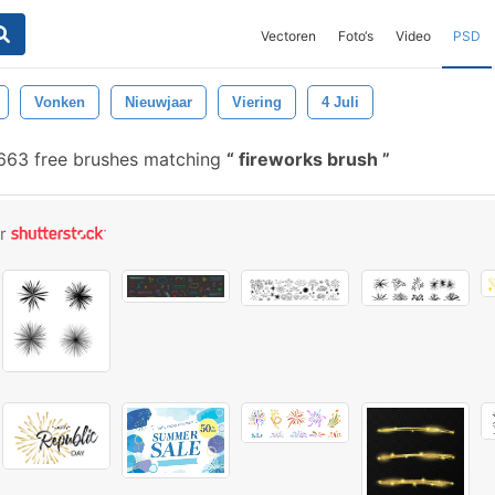
Vectoren
Foto‘s
Video
PSD
Vonken
Nieuwjaar
Viering
4 Juli
63 free brushes matching
fireworks brush
or