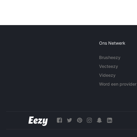
Ons Netwerk
Brusheezy
Vecteezy
Videezy
Word een provider