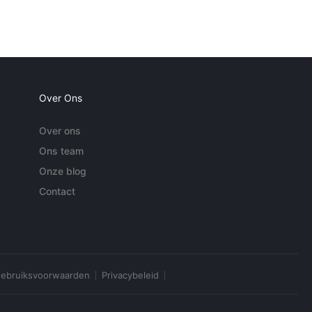
Over Ons
Over ons
Ons team
Onze blog
Contact
ebruiksvoorwaarden
Privacybeleid