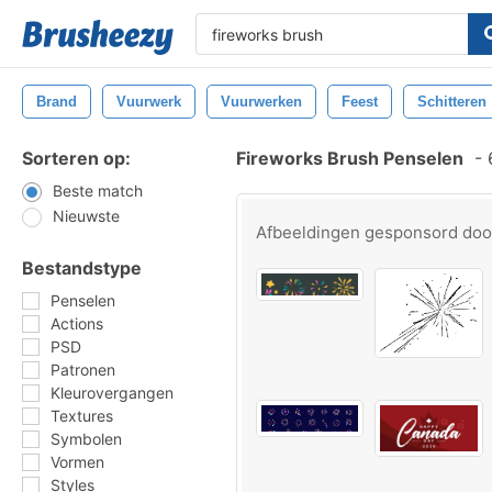
Brand
Vuurwerk
Vuurwerken
Feest
Schitteren
Sorteren op:
Fireworks Brush Penselen
-
6
Beste match
Nieuwste
Afbeeldingen gesponsord do
Bestandstype
Penselen
Actions
PSD
Patronen
Kleurovergangen
Textures
Symbolen
Vormen
Styles