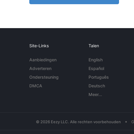
Site-Links
Talen
Aanbiedingen
English
Adverteren
Español
Ondersteuning
Português
DMCA
Deutsch
Meer...
•
© 2026 Eezy LLC. Alle rechten voorbehouden
G