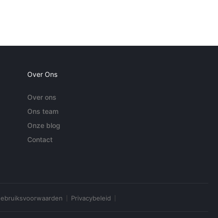
Over Ons
Over ons
Ons team
Onze blog
Contact
ebruiksvoorwaarden
Privacybeleid