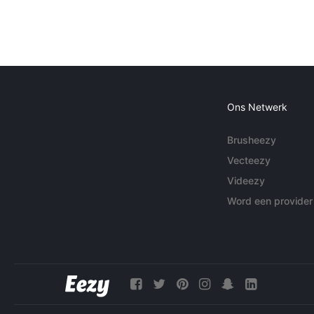
Ons Netwerk
Brusheezy
Vecteezy
Videezy
Word een provider