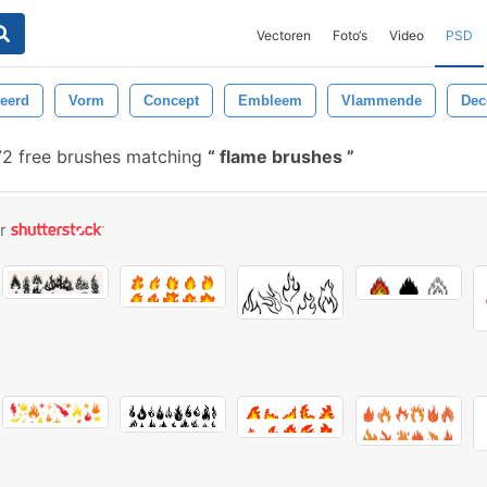
Vectoren
Foto‘s
Video
PSD
leerd
Vorm
Concept
Embleem
Vlammende
Dec
2 free brushes matching
flame brushes
or