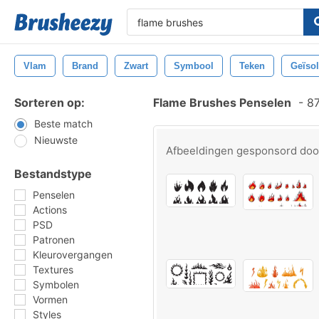
Vlam
Brand
Zwart
Symbool
Teken
Geïso
Sorteren op:
Flame Brushes Penselen
-
87
Beste match
Nieuwste
Afbeeldingen gesponsord do
Bestandstype
Penselen
Actions
PSD
Patronen
Kleurovergangen
Textures
Symbolen
Vormen
Styles