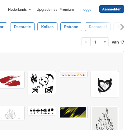
Aanmelden
Nederlands
Upgrade naar Premium
Inloggen
or
Decoratie
Kolken
Patroon
Decoratief
Tatoeë
van 17
1