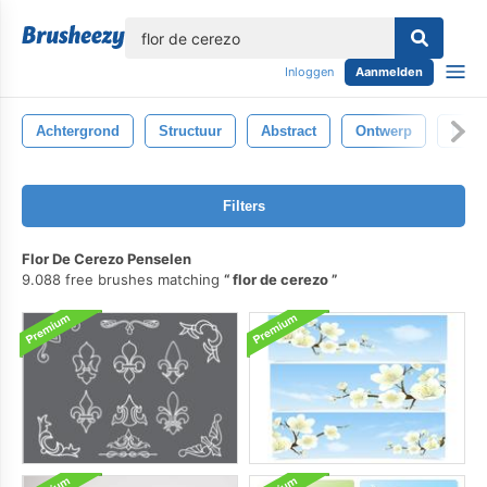
lose
Inloggen
Aanmelden
Achtergrond
Structuur
Abstract
Ontwerp
Deta
Filters
Flor De Cerezo Penselen
9.088 free brushes matching
flor de cerezo