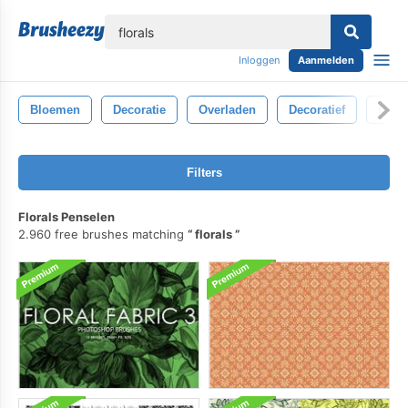
lose
Inloggen
Aanmelden
Bloemen
Decoratie
Overladen
Decoratief
Ontw
Filters
Florals Penselen
2.960 free brushes matching
florals