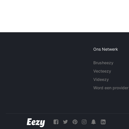
Ons Netwerk
Brusheezy
Vecteezy
Videezy
Word een provider