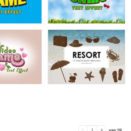
van 19
1