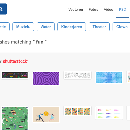
Vectoren
Foto‘s
Video
PSD
ntie
Muziek-
Water
Kinderjaren
Theater
Clown
ushes matching
fun
or