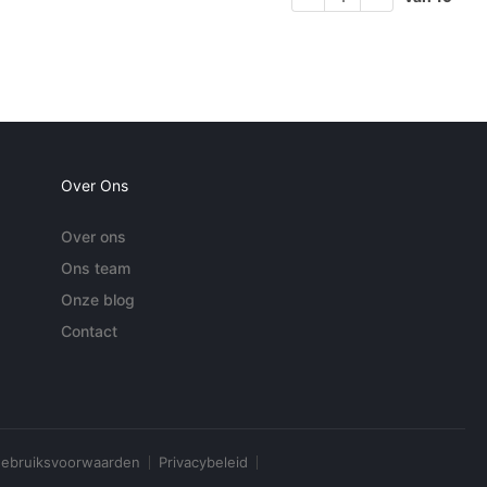
Over Ons
Over ons
Ons team
Onze blog
Contact
ebruiksvoorwaarden
Privacybeleid