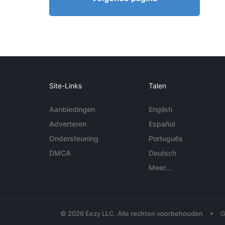
Site-Links
Talen
Aanbiedingen
English
Adverteren
Español
Ondersteuning
Português
DMCA
Deutsch
Meer...
•
© 2026 Eezy LLC. Alle rechten voorbehouden
G