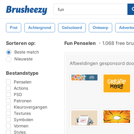
Pret
Achtergrond
Geïsoleerd
Ontwerp
Adverte
Sorteren op:
Fun Penselen
-
1.068 free br
Beste match
Nieuwste
Afbeeldingen gesponsord do
Bestandstype
Penselen
Actions
PSD
Patronen
Kleurovergangen
Textures
Symbolen
Vormen
Styles