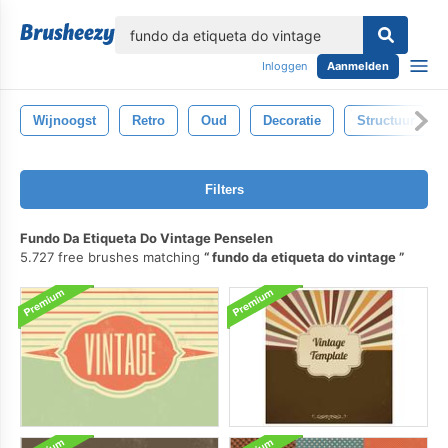
lose
Inloggen
Aanmelden
Wijnoogst
Retro
Oud
Decoratie
Structuur
Filters
Fundo Da Etiqueta Do Vintage Penselen
5.727 free brushes matching
fundo da etiqueta do vintage