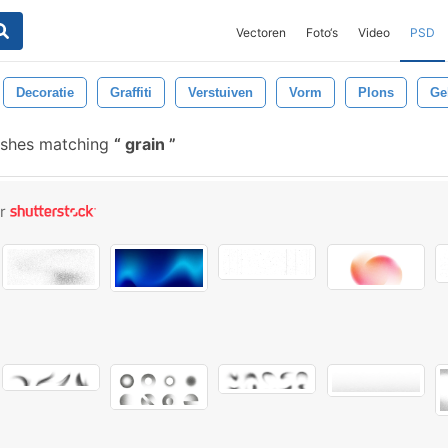
Vectoren
Foto‘s
Video
PSD
Decoratie
Graffiti
Verstuiven
Vorm
Plons
Ge
ushes matching
grain
or