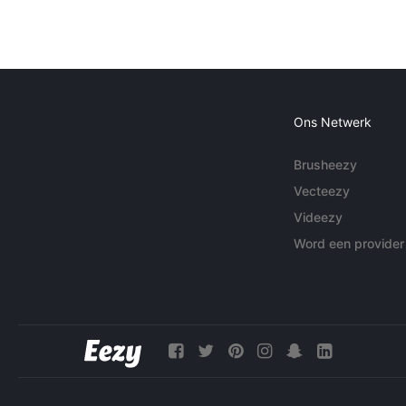
Ons Netwerk
Brusheezy
Vecteezy
Videezy
Word een provider