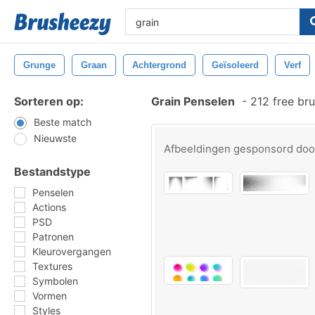
Grunge
Graan
Achtergrond
Geïsoleerd
Verf
Sorteren op:
Grain Penselen
-
212 free br
Beste match
Nieuwste
Afbeeldingen gesponsord do
Bestandstype
Penselen
Actions
PSD
Patronen
Kleurovergangen
Textures
Symbolen
Vormen
Styles