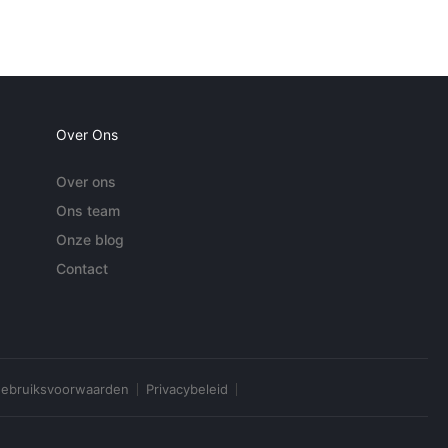
Over Ons
Over ons
Ons team
Onze blog
Contact
ebruiksvoorwaarden
Privacybeleid