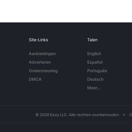
Site-Links
Talen
Aanbiedingen
English
Adverteren
Español
Ondersteuning
Português
DMCA
Deutsch
Meer...
•
© 2026 Eezy LLC. Alle rechten voorbehouden
G