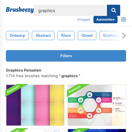
lose
Inloggen
Aanmelden
Ontwerp
Abstract
Kleur
Gloed
Grafisch
M
Filters
Graphics Penselen
1.714 free brushes matching
graphics