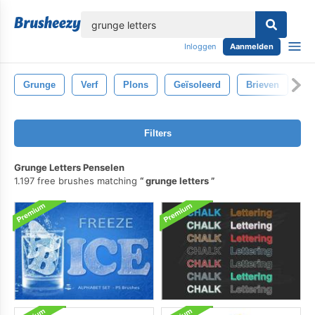
lose
Inloggen
Aanmelden
Grunge
Verf
Plons
Geïsoleerd
Brieven
De
Filters
Grunge Letters Penselen
1.197 free brushes matching
grunge letters