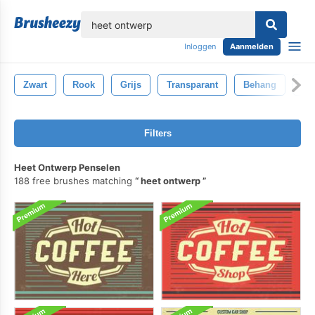
lose
Inloggen
Aanmelden
Zwart
Rook
Grijs
Transparant
Behang
Ab
Filters
Heet Ontwerp Penselen
188 free brushes matching
heet ontwerp