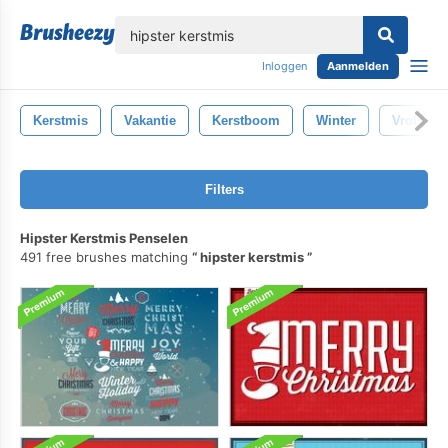
lose
Inloggen
Aanmelden
Kerstmis
Vakantie
Kerstboom
Winter
Vrolijk K
Filters
Hipster Kerstmis Penselen
491 free brushes matching
hipster kerstmis