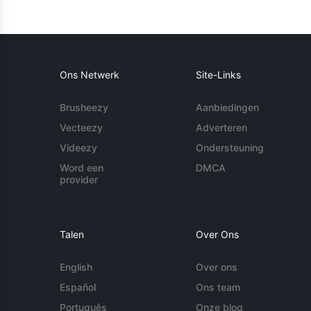
Ons Netwerk
Site-Links
Brusheezy
Aanbiedingen
Vecteezy
Adverteren
Videezy
Ondersteuning
Word een
DMCA
provider
Talen
Over Ons
English
Over ons
Español
Ons team
Português
Onze blog