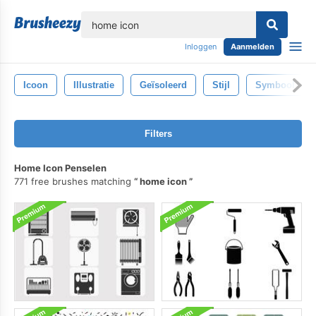
lose
Inloggen
Aanmelden
Icoon
Illustratie
Geïsoleerd
Stijl
Symbool
Filters
Home Icon Penselen
771 free brushes matching
home icon