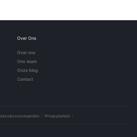
Over Ons
Over ons
Ons team
Onze blog
Contact
ebruiksvoorwaarden
Privacybeleid