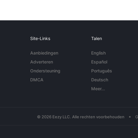
Site-Links
Talen
Aanbiedingen
English
Adverteren
Español
Ondersteuning
Português
DMCA
Deutsch
Meer...
•
© 2026 Eezy LLC. Alle rechten voorbehouden
G