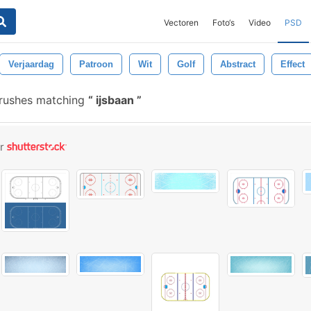
Vectoren
Foto‘s
Video
PSD
Verjaardag
Patroon
Wit
Golf
Abstract
Effect
brushes matching
ijsbaan
or