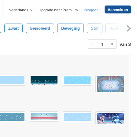
Aanmelden
Nederlands
Upgrade naar Premium
Inloggen
Zwart
Geïsoleerd
Beweging
Stof
Rook
Mis
van 3
1