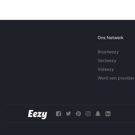
Ons Netwerk
Brusheezy
Vecteezy
Videezy
Word een provider