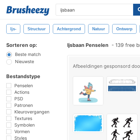
Ijs-
Structuur
Achtergrond
Natuur
Ontwerp
Sorteren op:
Ijsbaan Penselen
-
139 free 
Beste match
Nieuwste
Afbeeldingen gesponsord do
Bestandstype
Penselen
Actions
PSD
Patronen
Kleurovergangen
Textures
Symbolen
Vormen
Styles