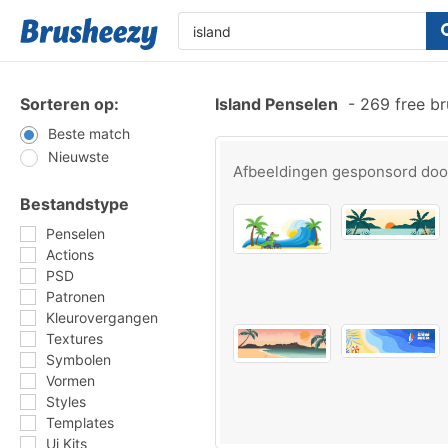
Sorteren op:
Island Penselen
-
269 free b
Beste match
Nieuwste
Afbeeldingen gesponsord do
Bestandstype
Penselen
Actions
PSD
Patronen
Kleurovergangen
Textures
Symbolen
Vormen
Styles
Templates
Ui Kits