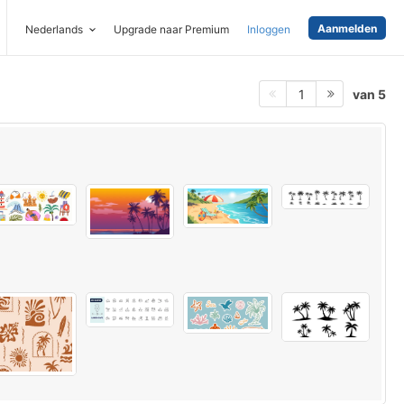
Aanmelden
Nederlands
Upgrade naar Premium
Inloggen
van 5
1