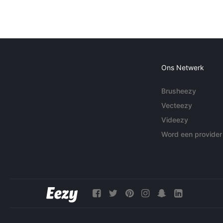
Ons Netwerk
Brusheezy
Vecteezy
Videezy
Word een provider