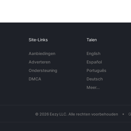
Site-Links
Talen
Aanbiedingen
English
Adverteren
Español
Ondersteuning
Português
DMCA
Deutsch
Meer...
•
© 2026 Eezy LLC. Alle rechten voorbehouden
G