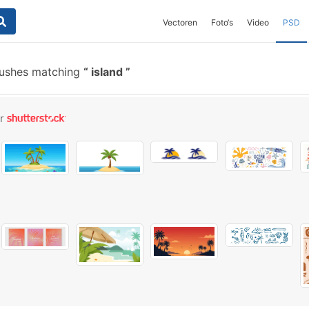
Vectoren
Foto‘s
Video
PSD
rushes matching
island
or