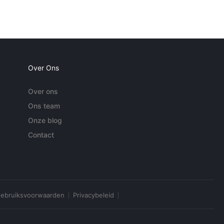
Over Ons
Over ons
Ons team
Onze blog
Contact
ebruiksvoorwaarden
Privacybeleid