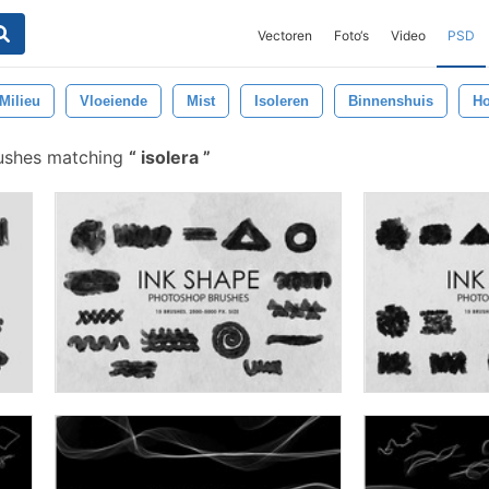
Vectoren
Foto‘s
Video
PSD
Milieu
Vloeiende
Mist
Isoleren
Binnenshuis
Ho
ushes matching
isolera