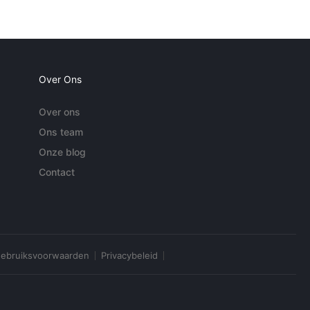
Over Ons
Over ons
Ons team
Onze blog
Contact
ebruiksvoorwaarden
Privacybeleid