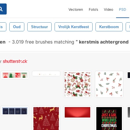
Vectoren
Foto‘s
Video
PSD
is
Oud
Structuur
Vrolijk Kerstfeest
Kerstboom
len
-
3.019 free brushes matching
kerstmis achtergrond
or