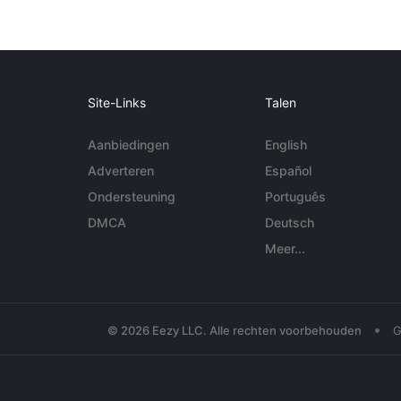
Site-Links
Talen
Aanbiedingen
English
Adverteren
Español
Ondersteuning
Português
DMCA
Deutsch
Meer...
•
© 2026 Eezy LLC. Alle rechten voorbehouden
G