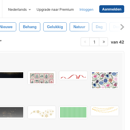
Aanmelden
Nederlands
Upgrade naar Premium
Inloggen
Nieuwe
Behang
Gelukkig
Natuur
Dag
Decoratie
van 42
1