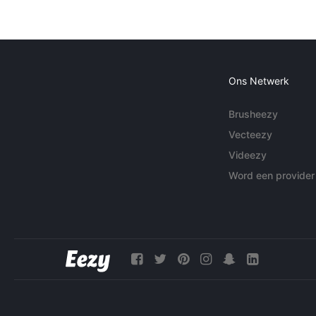
Ons Netwerk
Brusheezy
Vecteezy
Videezy
Word een provider