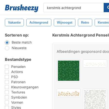
Vakantie
Achtergrond
Wijnoogst
Retro
Kerstm
Sorteren op:
Kerstmis Achtergrond Pense
Beste match
Nieuwste
Afbeeldingen gesponsord do
Bestandstype
Penselen
Actions
PSD
Patronen
Kleurovergangen
Textures
Symbolen
Vormen
Styles